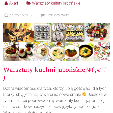
Akari
Warsztaty kultury japońskiej
grudzień 5, 2017
Brak komentarzy
Warsztaty kuchni japońskiejΨ( ‚ч’♡
)
Dobra wiadomość dla tych, którzy lubią gotować i dla tych,
którzy lubią jeść i są otwarci na nowe smaki
Jeszcze w
tym miesiącu poprowadzimy warsztaty kuchni japońskiej
dla uczestników naszych kursów języka japońskiego z
Warszawy i z Białegostoku.