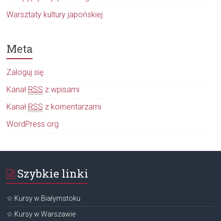
Warsztaty kultury japońskiej
Meta
Zaloguj się
Kanał
RSS
z wpisami
Kanał
RSS
z komentarzami
WordPress.org
Szybkie linki
☆ Kursy w Białymstoku
☆ Kursy w Warszawie